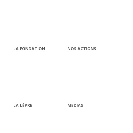
LA FONDATION
NOS ACTIONS
Raoul Follereau
Soigner
Gouvernance
Eduquer
Nos comptes
Réinsérer
Contrôles
Informer
Fondations abritées
LA LÈPRE
MEDIAS
Qu’est-ce que la lèpre ?
Actualités
JML 2025
La lettre d’information
Maladies tropicales
Chroniques radio