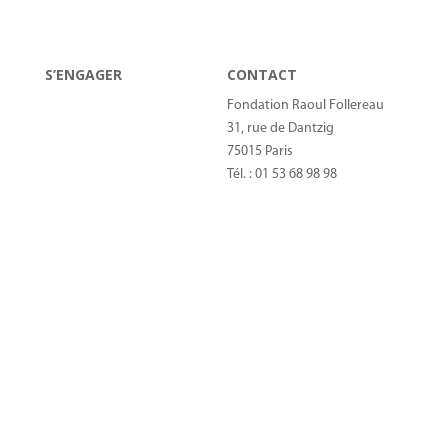
négligées
Espace presse
S’ENGAGER
CONTACT
Devenir bénévole
Fondation Raoul Follereau
Soutenir par le don
31, rue de Dantzig
Faire un don IFI
75015 Paris
Legs, donation, assurance-
Tél. : 01 53 68 98 98
vie
donateurs@raoul-
Devenir Mécène
follereau.org
Recrutement
© 2022 Fondation Raoul Follereau Tous droits réservés –
Mentions légales
–
Politique de confidentialité
–
Contact