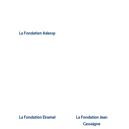
et de jeunes qui s’inscrivent
l’étranger, notamment en
dans la tradition des
Afrique
.
patronages.
La Fondation Adessp
dont l’objet est de soutenir
des œuvres caritatives
permettant la lutte contre la
pauvreté grâce à des projets
à caractère culturel,
sanitaire, social ou éducatif
en Israël, Palestine, Jordanie
et Chypre
.
La Fondation Eiramel
La Fondation Jean
Cassaigne