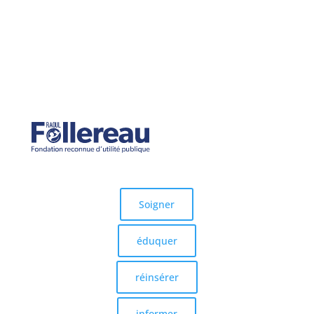
démunis.
Soigner
éduquer
réinsérer
informer