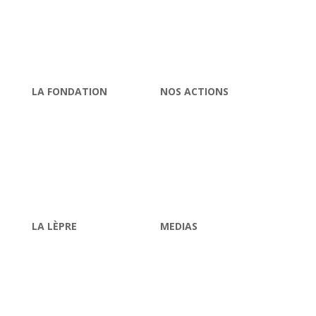
LA FONDATION
NOS ACTIONS
Raoul Follereau
Soigner
Gouvernance
Eduquer
Nos comptes
Réinsérer
Contrôles
Informer
Fondations abritées
LA LÈPRE
MEDIAS
Qu’est-ce que la lèpre ?
Actualités
JML 2025
La lettre d’information
Maladies tropicales
Chroniques radio
négligées
Espace presse