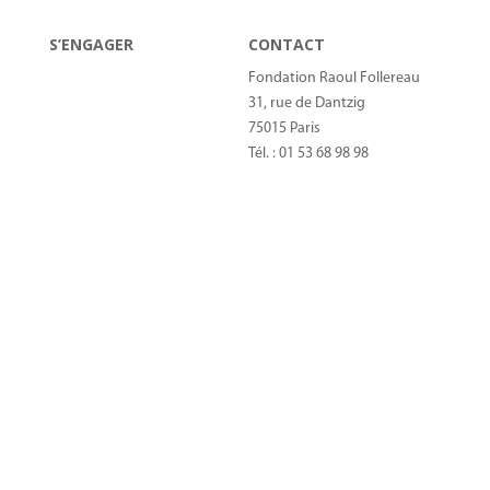
S’ENGAGER
CONTACT
Devenir bénévole
Fondation Raoul Follereau
Soutenir par le don
31, rue de Dantzig
Faire un don IFI
75015 Paris
Legs, donation, assurance-
Tél. : 01 53 68 98 98
vie
donateurs@raoul-
Devenir Mécène
follereau.org
Recrutement
© 2022 Fondation Raoul Follereau Tous droits réservés –
Mentions légales
–
Politique de confidentialité
–
Contact