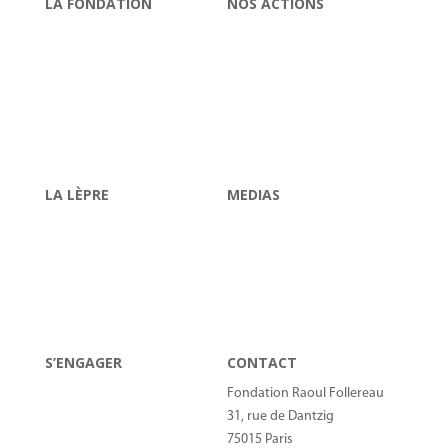
LA FONDATION
NOS ACTIONS
Raoul Follereau
Soigner
Gouvernance
Eduquer
Nos comptes
Réinsérer
Contrôles
Informer
Fondations abritées
LA LÈPRE
MEDIAS
Qu’est-ce que la lèpre ?
Actualités
JML 2025
La lettre d’information
Maladies tropicales
Chroniques radio
négligées
Espace presse
S’ENGAGER
CONTACT
Devenir bénévole
Fondation Raoul Follereau
Soutenir par le don
31, rue de Dantzig
Faire un don IFI
75015 Paris