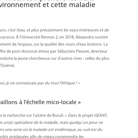
nvironnement et cette maladie
s, c’est l’eau, et plus précisément les eaux intérieures et de
arossa. À l’Université Rennes 2, en 2018, Alexandra soutint
nt de l’espace, sur la qualité des cours d’eau bretons. La
re de post-doctorat émise par Sébastien Fleuret, directeur
onduire la jeune chercheuse sur d’autres rives : celles du plus
 l’Ouémé.
i, je ne connaissais pas du tout l’Afrique !
»
aillons à l’échelle mico-locale »
 la recherche sur l’ulcère de Buruli. «
Dans le projet GÉANT
,
s un(e) spécialiste de la maladie, mais quelqu’un pour se
ans une zone où la maladie est endémique, au sud-est du
ivités pratiquées afin de mieux comprendre les