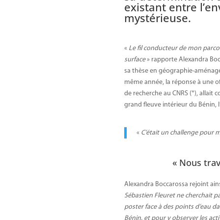
existant entre l’e
mystérieuse.
«
Le fil conducteur de mon parcour
surface
» rapporte Alexandra Bocc
sa thèse en géographie-aménageme
même année, la réponse à une off
de recherche au CNRS (*), allait c
grand fleuve intérieur du Bénin,
«
C’était un challenge pour mo
« Nous trav
Alexandra Boccarossa rejoint ainsi
Sébastien Fleuret ne cherchait pa
poster face à des points d’eau d
Bénin, et pour y observer les act