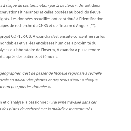
 à risque de contamination par la bactérie
». Durant deux
bservations itinérantes et celles postées au bord du fleuve
ots. Les données recueillies ont contribué à l’identification
quipes de recherche du CNRS et de l’Inserm d’Angers (**).
 projet COPTER-UB, Alexandra s’est ensuite concentrée sur les
 inondables et vallées encaissées humides à proximité du
lyses du laboratoire de l’Inserm, Alexandra a pu se rendre
nt auprès des patients et témoins.
géographes, c’est de passer de l’échelle régionale à l’échelle
-locale au niveau des plantes et des trous d’eau : à chaque
ner un peu plus les données
».
in et d’analyse la passionne : «
J’ai aimé travaillé dans ces
y a des pistes de recherche et la maladie est encore très