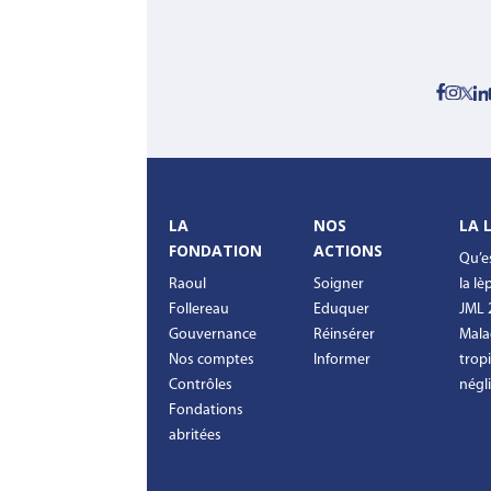
LA
NOS
LA 
FONDATION
ACTIONS
Qu’e
Raoul
Soigner
la lè
Follereau
Eduquer
JML 
Gouvernance
Réinsérer
Mala
Nos comptes
Informer
tropi
Contrôles
négl
Fondations
abritées