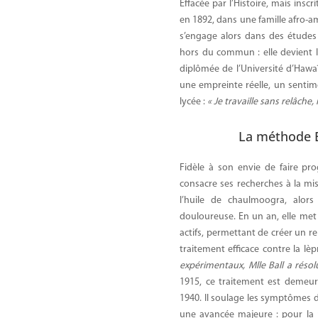
Effacée par l’Histoire, mais inscr
en 1892, dans une famille afro-a
s’engage alors dans des études
hors du commun : elle devient 
diplômée de l’Université d’Hawaï.
une empreinte réelle, un sentim
lycée :
« Je travaille sans relâche,
La méthode B
Fidèle à son envie de faire prog
consacre ses recherches à la mise
l’huile de chaulmoogra, alors
douloureuse. En un an, elle met 
actifs, permettant de créer un re
traitement efficace contre la lè
expérimentaux, Mlle Ball a réso
1915, ce traitement est demeuré
1940. Il soulage les symptômes d
une avancée majeure : pour la p