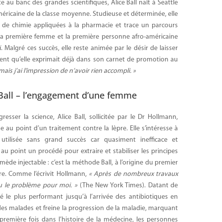
ite au banc des grandes scientifiques, Alice Ball naît à Seattle
méricaine de la classe moyenne. Studieuse et déterminée, elle
 de chimie appliquées à la pharmacie et trace un parcours
la première femme et la première personne afro-américaine
 Malgré ces succès, elle reste animée par le désir de laisser
ent qu’elle exprimait déjà dans son carnet de promotion au
 mais j’ai l’impression de n’avoir rien accompli. »
all – l’engagement d’une femme
resser la science, Alice Ball, sollicitée par le Dr Hollmann,
 au point d’un traitement contre la lèpre. Elle s’intéresse à
 utilisée sans grand succès car quasiment inefficace et
au point un procédé pour extraire et stabiliser les principes
mède injectable : c’est la méthode Ball, à l’origine du premier
pre. Comme l’écrivit Hollmann,
« Après de nombreux travaux
lu le problème pour moi. »
(The New York Times). Datant de
 le plus performant jusqu’à l’arrivée des antibiotiques en
es malades et freine la progression de la maladie, marquant
remière fois dans l’histoire de la médecine, les personnes