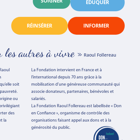
SOIGNER
ÉDUQUER
RÉINSÉRER
INFORMER
r les autres à vivre »
Raoul Follereau
 Raoul
La Fondation intervient en France et à
n
l’international depuis 70 ans grâce à la
qu’elle soit
mobilisation d’une généreuse communauté qui
 pauvreté.
associe donateurs, partenaires, bénévoles et
origine ou
salariés.
privilégiant
La Fondation Raoul Follereau est labellisée « Don
rter des
en Confiance », organisme de contrôle des
t la
organisations faisant appel aux dons et à la
générosité
du public.