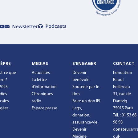
LÈPRE
MEDIAS
S’ENGAGER
CONTACT
st-ce que
Actualités
Devenir
Fondation
pre ?
La lettre
bénévole
Raoul
2025
d’information
Soutenir par le
Follereau
dies
Chroniques
don
31, rue de
cales
radio
Faire un don IFI
Dantzig
igées
Espace presse
Legs,
75015 Paris
donation,
Tél. : 01 53 68
assurance-vie
98 98
Devenir
donateurs@r
Mécène
oul-